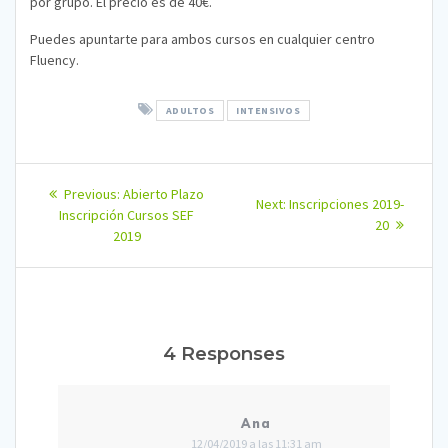
por grupo. El precio es de 40€.
Puedes apuntarte para ambos cursos en cualquier centro
Fluency.
ADULTOS
INTENSIVOS
Navegación
Previous
Previous:
Abierto Plazo
Next
Next:
Inscripciones 2019-
post:
de
Inscripción Cursos SEF
post:
20
2019
entradas
4 Responses
Ana
12/04/2019 a las 11:31 am