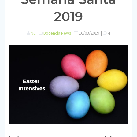
2019
NC
Docencia
News
16/03/2019
|
4