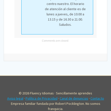
centro nuestro. El horario
de atención al cliente es de
lunes a jueves, de 10.00 a
13.15 y de 16.30 a 21.00.
Saludos.
Comments are closed.
© 2026 Fluency Idiomas · Sencillamente aprendes
Aviso legal
·
Política de Privacidad
·
Canal de denuncias
·
Contacto
Empresa familiar fundada por Robert Pocklington. No somos
franquicia.