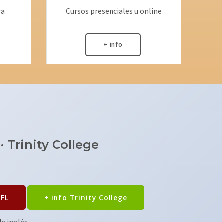
Cursos presenciales u online
ra
+ info
 Trinity College
EFL
+ info Trinity College
e inglés.