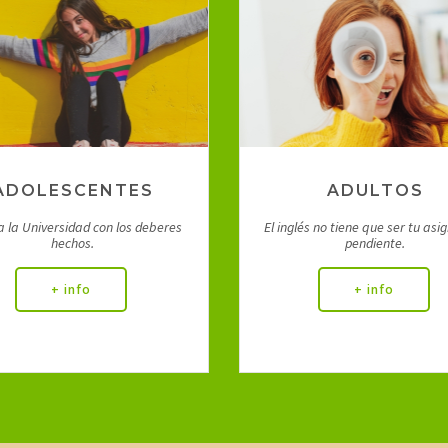
Inglés para Jóvenes
Inglés para Adultos
ADOLESCENTES
ADULTOS
a la Universidad con los deberes
El inglés no tiene que ser tu asi
hechos.
pendiente.
+ info
+ info