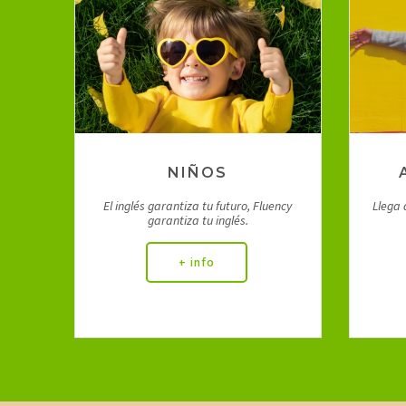
Inglés para Niños
NIÑOS
El inglés garantiza tu futuro, Fluency
Llega 
garantiza tu inglés.
+ info