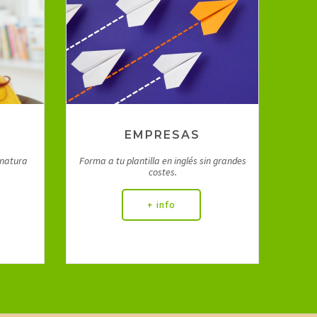
Inglés para Empresas
EMPRESAS
gnatura
Forma a tu plantilla en inglés sin grandes
costes.
+ info