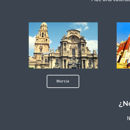
Murcia
¿No
N