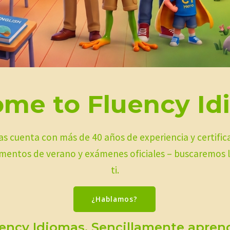
me to Fluency Id
s cuenta con más de 40 años de experiencia y certific
mentos de verano y exámenes oficiales – buscaremos l
ti.
¿Hablamos?
ency Idiomas. Sencillamente apren