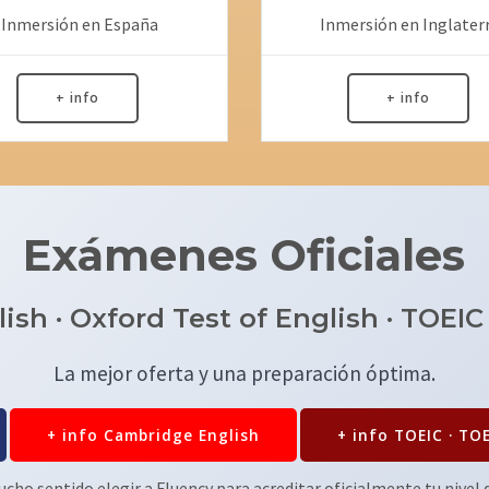
Inmersión en España
Inmersión en Inglater
+ info
+ info
Exámenes Oficiales
sh · Oxford Test of English · TOEIC ·
La mejor oferta y una preparación óptima.
+ info Cambridge English
+ info TOEIC · TO
cho sentido elegir a Fluency para acreditar oficialmente tu nivel d