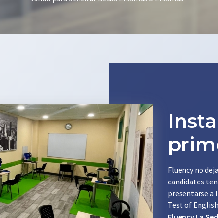
Inst
prim
Fluency no deja
candidatos teng
presentarse a 
Test of English
Fluency La Se