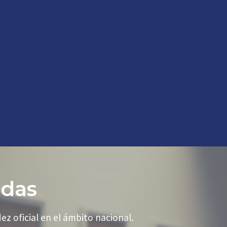
idas
z oficial en el ámbito nacional.