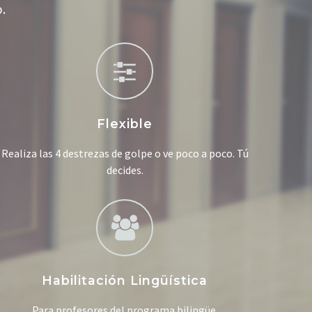
o.
Flexible
Realiza las 4 destrezas de golpe o ve poco a poco. Tú
decides.
Habilitación Lingüística
Para profesores del programa bilingüe.