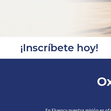
¡Inscríbete hoy!
Ox
En Fluency nuestra misión es ofr