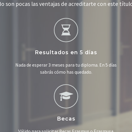
o son pocas las ventajas de acreditarte con este títul
Resultados en 5 días
Nada de esperar 3 meses para tu diploma. En 5 días
sabrás cómo has quedado.
Becas
Válido para solicitar Becas Erasmus o Erasmus+