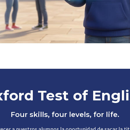
ford Test of Engl
Four skills, four levels, for life.
ecer a nuestros alumnos la oportunidad de sacar la tit