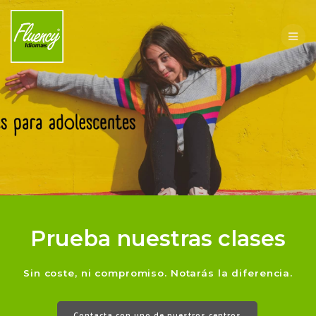
Skip
to
content
Prueba nuestras clases
Sin coste, ni compromiso. Notarás la diferencia.
Contacta con uno de nuestros centros