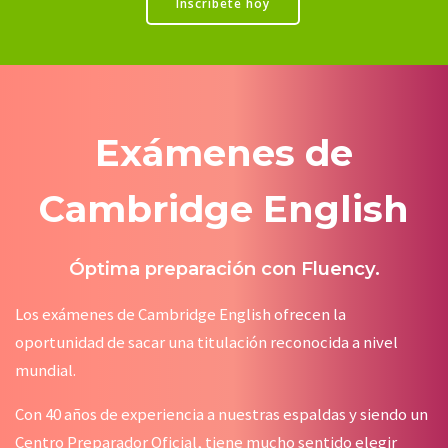
Inscríbete hoy
Exámenes de
Cambridge English
Óptima preparación con Fluency.
Los exámenes de Cambridge English ofrecen la
oportunidad de sacar una titulación reconocida a nivel
mundial.
Con 40 años de experiencia a nuestras espaldas y siendo un
Centro Preparador Oficial, tiene mucho sentido elegir