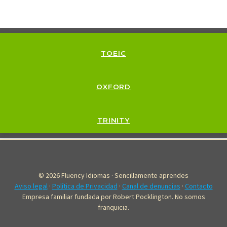
TOEIC
OXFORD
TRINITY
© 2026 Fluency Idiomas · Sencillamente aprendes
Aviso legal
·
Política de Privacidad
·
Canal de denuncias
·
Contacto
Empresa familiar fundada por Robert Pocklington. No somos
franquicia.