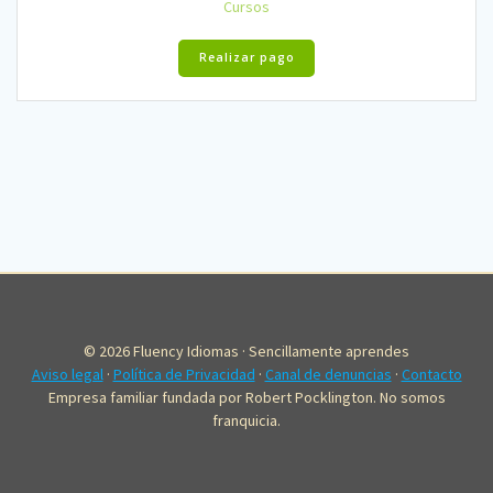
Cursos
Realizar pago
© 2026 Fluency Idiomas · Sencillamente aprendes
Aviso legal
·
Política de Privacidad
·
Canal de denuncias
·
Contacto
Empresa familiar fundada por Robert Pocklington. No somos
franquicia.