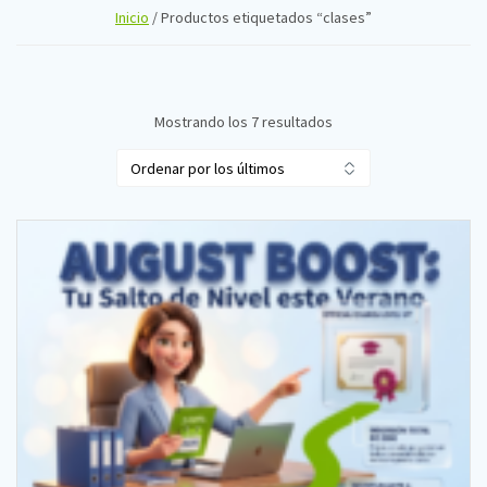
Inicio
/ Productos etiquetados “clases”
Ordenado
Mostrando los 7 resultados
por
los
últimos