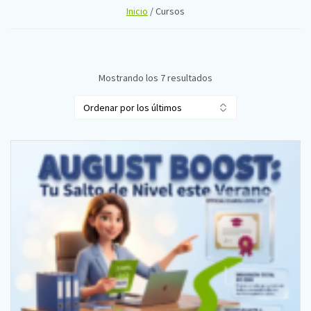
Inicio
/ Cursos
Ordenado
Mostrando los 7 resultados
por
los
últimos