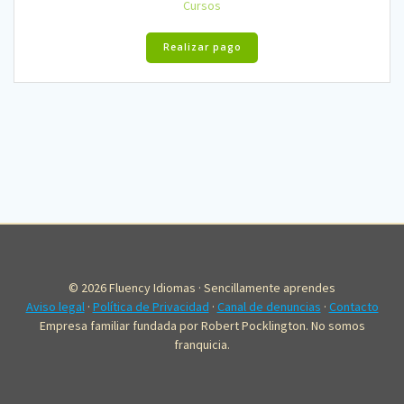
Cursos
Realizar pago
© 2026 Fluency Idiomas · Sencillamente aprendes
Aviso legal
·
Política de Privacidad
·
Canal de denuncias
·
Contacto
Empresa familiar fundada por Robert Pocklington. No somos
franquicia.