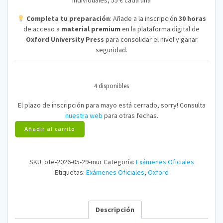
individuales, 55 € cada una
Completa tu preparación
: Añade a la inscripción
30 horas
de acceso a
material premium
en la plataforma digital de
Oxford University Press
para consolidar el nivel y ganar
seguridad.
4 disponibles
El plazo de inscripción para mayo está cerrado, sorry! Consulta
nuestra web
para otras fechas.
Oxford
Añadir al carrito
Test
of
English:
SKU:
ote-2026-05-29-mur
Categoría:
Exámenes Oficiales
29
Etiquetas:
Exámenes Oficiales
,
Oxford
mayo
2026
(Murcia)
cantidad
Descripción