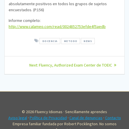
absolutamente positivos en todos los grupos de sujetos
encuestados. (P.156)
Informe completo:
http://www.calameo.com/read/0024852753efde4f5aedb
DOCENCIA
METODO
NEWS
Navegación
Next
Next:
Fluency, Authorized Exam Center de TOEIC
post:
de
entradas
© 2026 Fluency Idiomas · Sencillamente aprendes
Aviso legal
·
Política de Privacidad
·
Canal de denuncias
·
Contacto
Empresa familiar fundada por Robert Pocklington. No somos