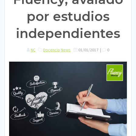
por estudios
independientes
NC
Docencia
News
01/01/2017
|
0