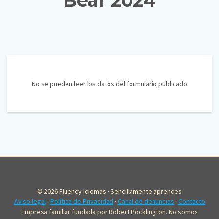
Bear 2024
No se pueden leer los datos del formulario publicado
© 2026 Fluency Idiomas · Sencillamente aprendes
Aviso legal
·
Política de Privacidad
·
Canal de denuncias
·
Contacto
Empresa familiar fundada por Robert Pocklington. No somos