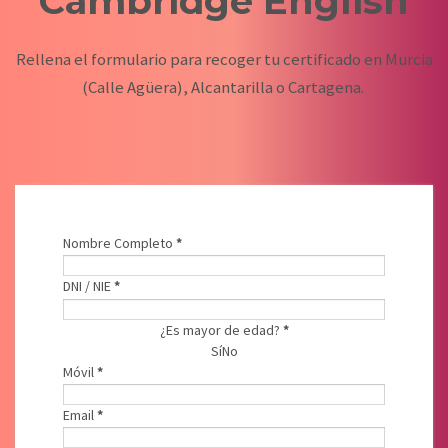
Cambridge English
Rellena el formulario para recoger tu certificado en Murcia
(Calle Agüera), Alcantarilla o Cartagena.
Nombre Completo
*
Datos Candidato/a
DNI / NIE
*
¿Es mayor de edad?
*
Sí
No
Móvil
*
Email
*