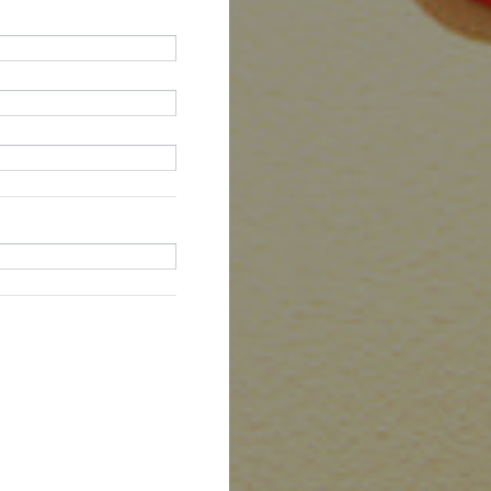
formación del
ratados por el cliente.
ición.